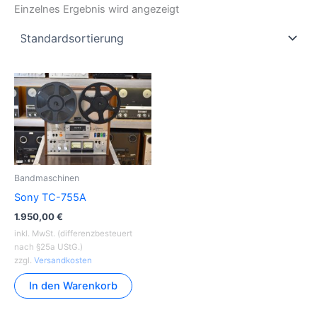
Einzelnes Ergebnis wird angezeigt
Bandmaschinen
Sony TC-755A
1.950,00
€
inkl. MwSt. (differenzbesteuert
nach §25a UStG.)
zzgl.
Versandkosten
In den Warenkorb