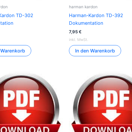
rdon
harman kardon
Kardon TD-302
Harman-Kardon TD-392
tation
Dokumentation
7,95
€
inkl. MwSt.
n Warenkorb
In den Warenkorb