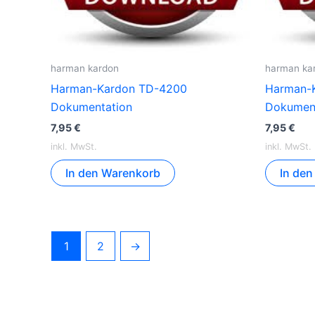
harman kardon
harman ka
Harman-Kardon TD-4200
Harman-
Dokumentation
Dokumen
7,95
€
7,95
€
inkl. MwSt.
inkl. MwSt.
In den Warenkorb
In de
1
2
→