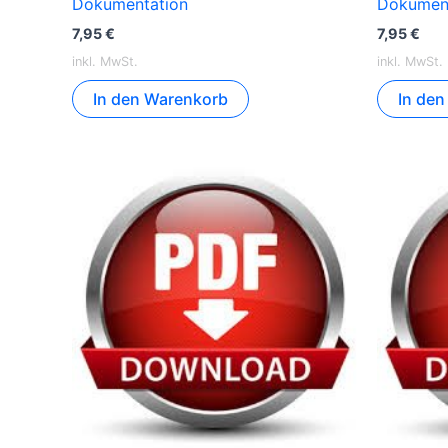
Dokumentation
Dokumen
7,95
€
7,95
€
inkl. MwSt.
inkl. MwSt.
In den Warenkorb
In de