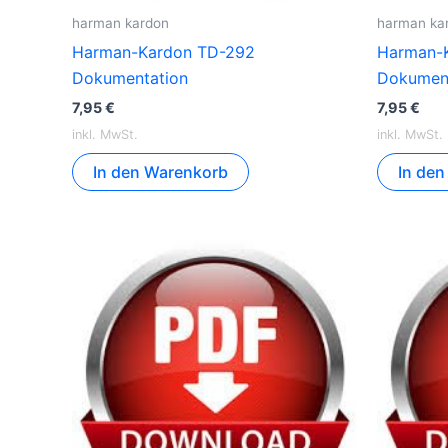
harman kardon
harman ka
Harman-Kardon TD-292
Harman-
Dokumentation
Dokumen
7,95
€
7,95
€
inkl. MwSt.
inkl. MwSt.
In den Warenkorb
In de