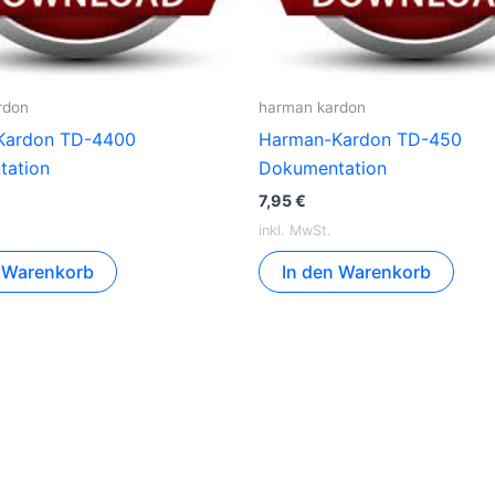
rdon
harman kardon
Kardon TD-4400
Harman-Kardon TD-450
tation
Dokumentation
7,95
€
inkl. MwSt.
n Warenkorb
In den Warenkorb