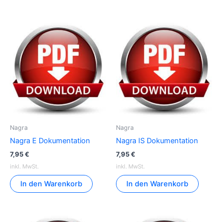
Nagra
Nagra
Nagra E Dokumentation
Nagra IS Dokumentation
7,95
€
7,95
€
inkl. MwSt.
inkl. MwSt.
In den Warenkorb
In den Warenkorb