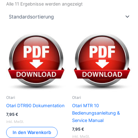
Alle 11 Ergebnisse werden angezeigt
Otari
Otari
Otari DTR90 Dokumentation
Otari MTR 10
Bedienungsanleitung &
7,95
€
Service Manual
inkl. MwSt.
7,95
€
In den Warenkorb
inkl. MwSt.