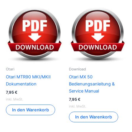
Otari
Download
Otari MTR90 MKI/MKII
Otari MX 50
Dokumentation
Bedienungsanleitung &
Service Manual
7,95
€
7,95
€
inkl. MwSt.
inkl. MwSt.
In den Warenkorb
In den Warenkorb