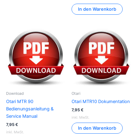
In den Warenkorb
Download
Otari
Otari MTR 90
Otari MTR10 Dokumentation
Bedienungsanleitung &
7,95
€
Service Manual
inkl. MwSt.
7,95
€
In den Warenkorb
inkl. MwSt.