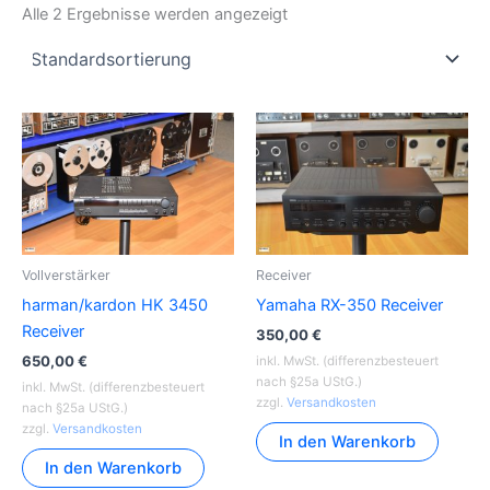
Alle 2 Ergebnisse werden angezeigt
Vollverstärker
Receiver
harman/kardon HK 3450
Yamaha RX-350 Receiver
Receiver
350,00
€
650,00
€
inkl. MwSt. (differenzbesteuert
nach §25a UStG.)
inkl. MwSt. (differenzbesteuert
zzgl.
Versandkosten
nach §25a UStG.)
zzgl.
Versandkosten
In den Warenkorb
In den Warenkorb