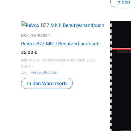
In de
Dokumentation
ReVox B77 MK II Benutzerhandbuch
35,00
€
inkl. MwSt. (differenzbesteuert nach §25a
UStG.)
zzgl.
Versandkosten
In den Warenkorb