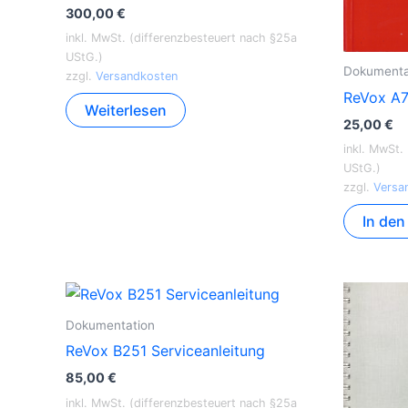
300,00
€
inkl. MwSt. (differenzbesteuert nach §25a
UStG.)
Dokumenta
zzgl.
Versandkosten
ReVox A7
Weiterlesen
25,00
€
inkl. MwSt.
UStG.)
zzgl.
Versa
In de
Dokumentation
ReVox B251 Serviceanleitung
85,00
€
inkl. MwSt. (differenzbesteuert nach §25a