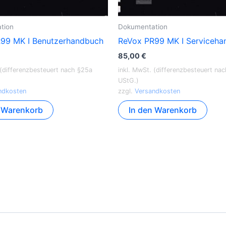
tion
Dokumentation
99 MK I Benutzerhandbuch
ReVox PR99 MK I Serviceha
85,00
€
 (differenzbesteuert nach §25a
inkl. MwSt. (differenzbesteuert na
UStG.)
ndkosten
zzgl.
Versandkosten
n Warenkorb
In den Warenkorb