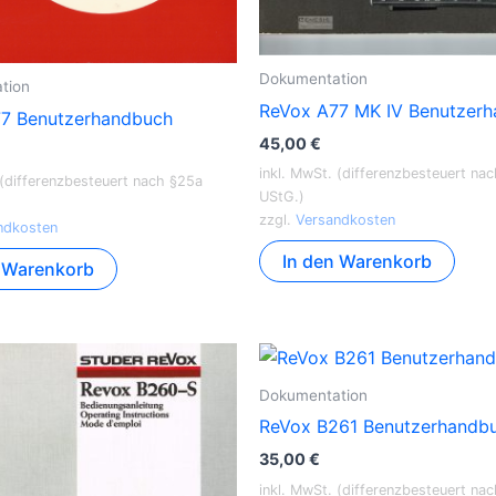
Dokumentation
tion
ReVox A77 MK IV Benutzer
7 Benutzerhandbuch
45,00
€
inkl. MwSt. (differenzbesteuert na
 (differenzbesteuert nach §25a
UStG.)
zzgl.
Versandkosten
ndkosten
In den Warenkorb
n Warenkorb
Dokumentation
ReVox B261 Benutzerhandb
35,00
€
inkl. MwSt. (differenzbesteuert na