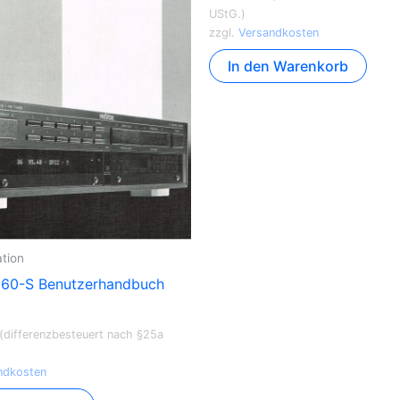
UStG.)
zzgl.
Versandkosten
In den Warenkorb
tion
60-S Benutzerhandbuch
 (differenzbesteuert nach §25a
ndkosten