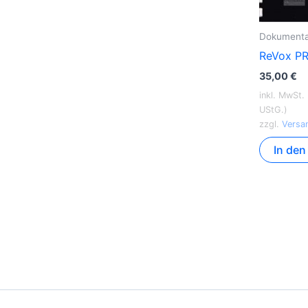
Dokumenta
ReVox PR
35,00
€
inkl. MwSt.
UStG.)
zzgl.
Versa
In de