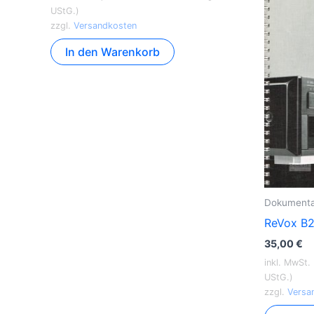
UStG.)
zzgl.
Versandkosten
In den Warenkorb
Dokumenta
ReVox B2
35,00
€
inkl. MwSt.
UStG.)
zzgl.
Versa