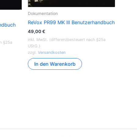
Dokumentation
ReVox PR99 MK III Benutzerhandbuch
ndbuch
49,00
€
inkl. MwSt. (differenzbesteuert nach §25a
ch §25a
UStG.)
zzgl.
Versandkosten
In den Warenkorb