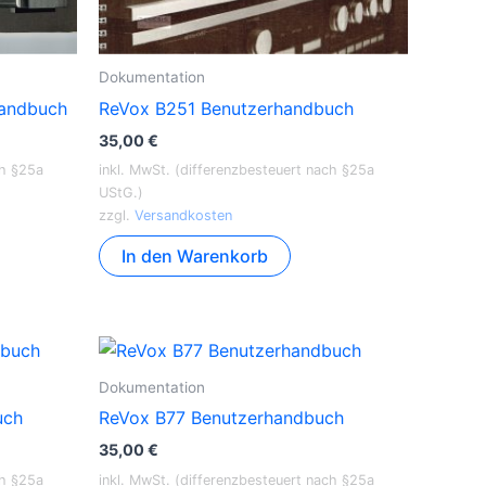
Dokumentation
handbuch
ReVox B251 Benutzerhandbuch
35,00
€
ch §25a
inkl. MwSt. (differenzbesteuert nach §25a
UStG.)
zzgl.
Versandkosten
In den Warenkorb
Dokumentation
uch
ReVox B77 Benutzerhandbuch
35,00
€
ch §25a
inkl. MwSt. (differenzbesteuert nach §25a