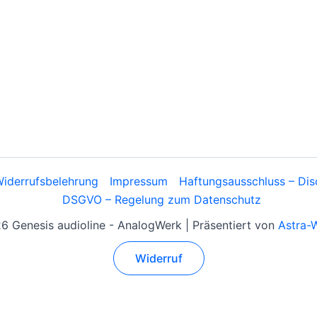
iderrufsbelehrung
Impressum
Haftungsausschluss – Dis
DSGVO – Regelung zum Datenschutz
 Genesis audioline - AnalogWerk | Präsentiert von
Astra-
Widerruf
Alle Preise inkl. der gesetzlichen MwSt.