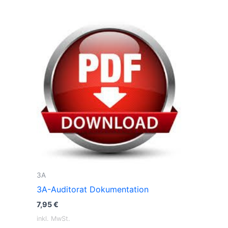
3A
3A-Auditorat Dokumentation
7,95
€
inkl. MwSt.