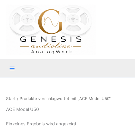
Zum
Inhalt
springen
Start
/ Produkte verschlagwortet mit „ACE Model U50“
ACE Model U50
Einzelnes Ergebnis wird angezeigt