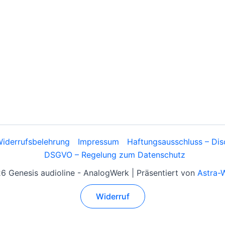
iderrufsbelehrung
Impressum
Haftungsausschluss – Dis
DSGVO – Regelung zum Datenschutz
 Genesis audioline - AnalogWerk | Präsentiert von
Astra-
Widerruf
Alle Preise inkl. der gesetzlichen MwSt.