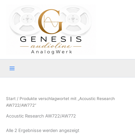
Zum
Inhalt
springen
Start
/ Produkte verschlagwortet mit „Acoustic Research
AW722/AW772“
Acoustic Research AW722/AW772
Alle 2 Ergebnisse werden angezeigt