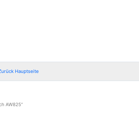
Zurück Hauptseite
rch AW825“