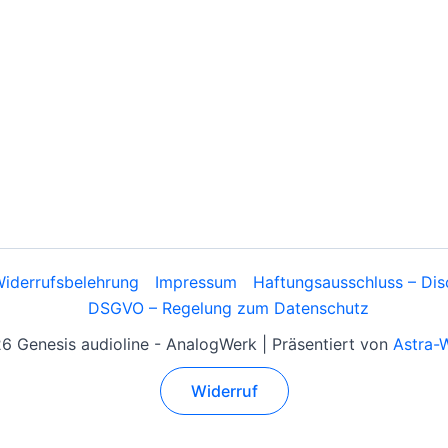
iderrufsbelehrung
Impressum
Haftungsausschluss – Dis
DSGVO – Regelung zum Datenschutz
 Genesis audioline - AnalogWerk | Präsentiert von
Astra-
Widerruf
Alle Preise inkl. der gesetzlichen MwSt.