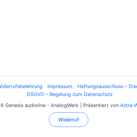
iderrufsbelehrung
Impressum
Haftungsausschluss – Dis
DSGVO – Regelung zum Datenschutz
 Genesis audioline - AnalogWerk | Präsentiert von
Astra-
Widerruf
Alle Preise inkl. der gesetzlichen MwSt.