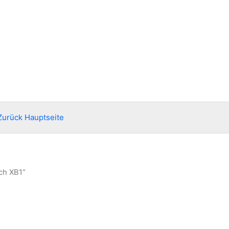
Zurück Hauptseite
ch XB1“