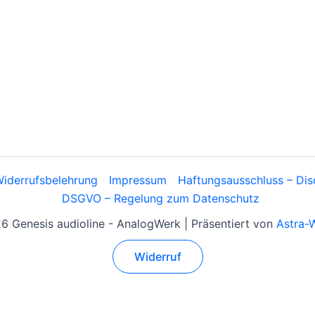
iderrufsbelehrung
Impressum
Haftungsausschluss – Dis
DSGVO – Regelung zum Datenschutz
 Genesis audioline - AnalogWerk | Präsentiert von
Astra-
Widerruf
Alle Preise inkl. der gesetzlichen MwSt.