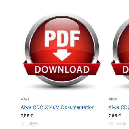
Aiwa
Aiwa
Aiwa CDC-X146M Dokumentation
Aiwa CD
7,95
€
7,95
€
inkl. MwSt.
inkl. MwSt.