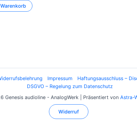
n Warenkorb
iderrufsbelehrung
Impressum
Haftungsausschluss – Dis
DSGVO – Regelung zum Datenschutz
 Genesis audioline - AnalogWerk | Präsentiert von
Astra-
Widerruf
Alle Preise inkl. der gesetzlichen MwSt.