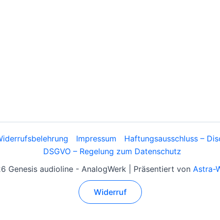
iderrufsbelehrung
Impressum
Haftungsausschluss – Dis
DSGVO – Regelung zum Datenschutz
 Genesis audioline - AnalogWerk | Präsentiert von
Astra-
Widerruf
Alle Preise inkl. der gesetzlichen MwSt.