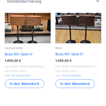
Lautsprecher
Bose
Bose 901 Serie IV
Bose 901 Serie IV
1.450,00
€
1.450,00
€
inkl. MwSt. (differenzbesteuert
inkl. MwSt. (differenzbesteuert
nach §25a UStG.)
nach §25a UStG.)
zzgl.
Versandkosten
zzgl.
Versandkosten
In den Warenkorb
In den Warenkorb