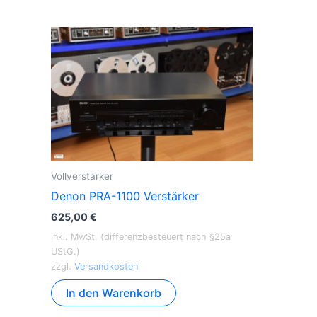
Vollverstärker
Denon PRA-1100 Verstärker
625,00
€
inkl. MwSt. (differenzbesteuert nach §25a
UStG.)
zzgl.
Versandkosten
In den Warenkorb