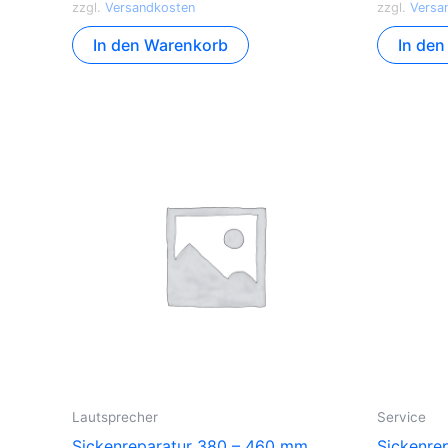
zzgl.
Versandkosten
zzgl.
Versa
In den Warenkorb
In de
Lautsprecher
Service
Sickenreparatur 380 – 460 mm
Sickenre