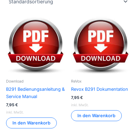
Download
ReVox
B291 Bedienungsanleitung &
Revox B291 Dokumentation
Service Manual
7,95
€
7,95
€
inkl. MwSt.
inkl. MwSt.
In den Warenkorb
In den Warenkorb