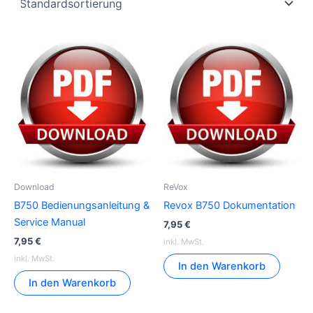
Download
ReVox
B750 Bedienungsanleitung &
Revox B750 Dokumentation
Service Manual
7,95
€
7,95
€
inkl. MwSt.
inkl. MwSt.
In den Warenkorb
In den Warenkorb