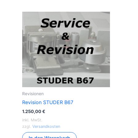
Revisionen
Revision STUDER B67
1.250,00
€
inkl. MwSt.
zzgl.
Versandkosten
In den Warenkorb