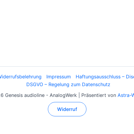
iderrufsbelehrung
Impressum
Haftungsausschluss – Dis
DSGVO – Regelung zum Datenschutz
 Genesis audioline - AnalogWerk | Präsentiert von
Astra-
Widerruf
Alle Preise inkl. der gesetzlichen MwSt.