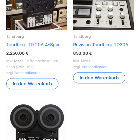
Tandberg
Tandberg
Tandberg TD 20A 4-Spur
Revision Tandberg TD20A
2.250,00
€
850,00
€
inkl. MwSt. (differenzbesteuert
inkl. MwSt.
nach §25a UStG.)
zzgl.
Versandkosten
zzgl.
Versandkosten
In den Warenkorb
In den Warenkorb