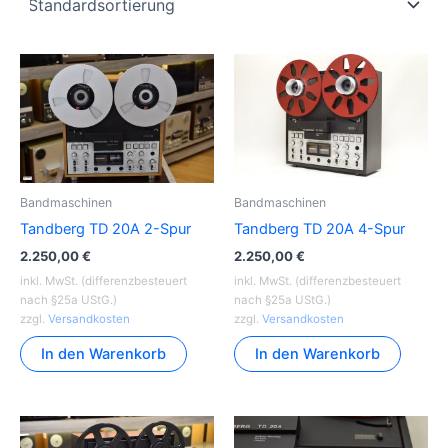
Bandmaschinen
Bandmaschinen
Tandberg TD 20A 2-Spur
Tandberg TD 20A 4-Spur
2.250,00
€
2.250,00
€
inkl. MwSt. (differenzbesteuert
inkl. MwSt. (differenzbesteuert
nach §25a UStG.)
nach §25a UStG.)
zzgl.
Versandkosten
zzgl.
Versandkosten
In den Warenkorb
In den Warenkorb