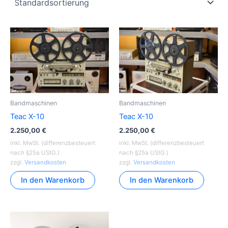
Bandmaschinen
Bandmaschinen
Teac X-10
Teac X-10
2.250,00
€
2.250,00
€
inkl. MwSt. (differenzbesteuert
inkl. MwSt. (differenzbesteuert
nach §25a UStG.)
nach §25a UStG.)
zzgl.
Versandkosten
zzgl.
Versandkosten
In den Warenkorb
In den Warenkorb