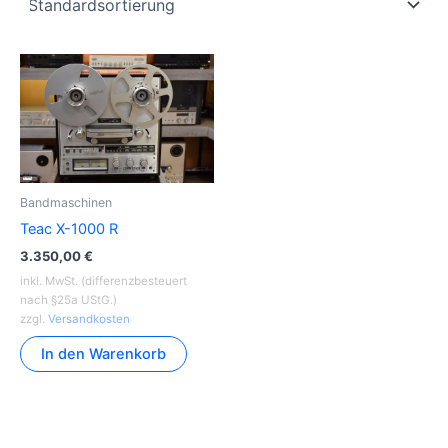
Bandmaschinen
Teac X-1000 R
3.350,00
€
inkl. MwSt. (differenzbesteuert
nach §25a UStG.)
zzgl.
Versandkosten
In den Warenkorb