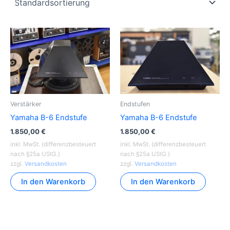
Verstärker
Endstufen
Yamaha B-6 Endstufe
Yamaha B-6 Endstufe
1.850,00
€
1.850,00
€
inkl. MwSt. (differenzbesteuert
inkl. MwSt. (differenzbesteuert
nach §25a UStG.)
nach §25a UStG.)
zzgl.
Versandkosten
zzgl.
Versandkosten
In den Warenkorb
In den Warenkorb