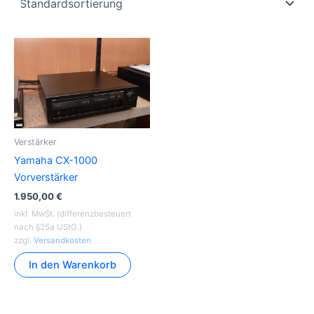
Verstärker
Yamaha CX-1000
Vorverstärker
1.950,00
€
inkl. MwSt. (differenzbesteuert
nach §25a UStG.)
zzgl.
Versandkosten
In den Warenkorb