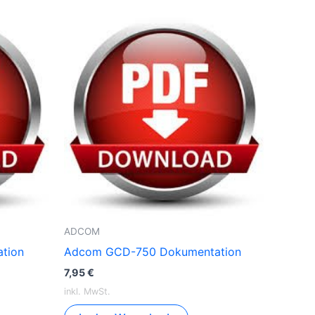
ADCOM
tion
Adcom GCD-750 Dokumentation
7,95
€
inkl. MwSt.