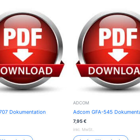
ADCOM
707 Dokumentation
Adcom GFA-545 Dokumenta
7,95
€
inkl. MwSt.