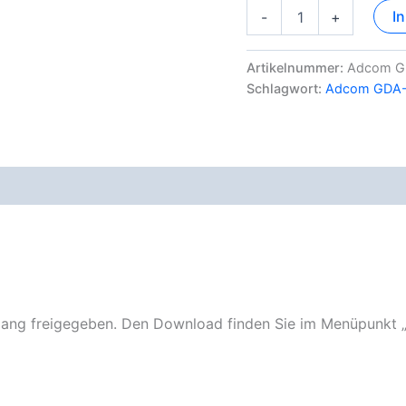
Adcom
I
-
+
GDA-
600
Dokumentation
Artikelnummer:
Adcom G
Menge
Schlagwort:
Adcom GDA
ng freigegeben. Den Download finden Sie im Menüpunkt 