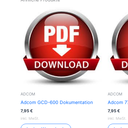
ADCOM
ADCOM
Adcom GCD-600 Dokumentation
Adcom 7
7,95
€
7,95
€
inkl. MwSt.
inkl. MwSt.