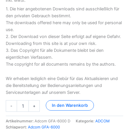
inkl. MwSt.
1. Die hier angebotenen Downloads sind ausschließlich für
den privaten Gebrauch bestimmt.
The downloads offered here may only be used for personal
use.
2. Der Download von dieser Seite erfolgt auf eigene Gefahr.
Downloading from this site is at your own risk.
3. Das Copyright für alle Dokumente bleibt bei den
eigentlichen Verfassern.
The copyright for all documents remains by the authors.
Wir erheben lediglich eine Gebür für das Aktualisieren und
die Bereitstellung der Bedienungsanleitungen und
Serviceunterlagen auf unserem Server.
Adcom
In den Warenkorb
-
+
GFA-
6000
Dokumentation
Artikelnummer:
Adcom GFA-6000 D
Kategorie:
ADCOM
Menge
Schlagwort:
Adcom GFA-6000