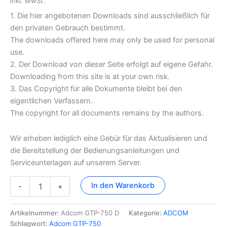
inkl. MwSt.
1. Die hier angebotenen Downloads sind ausschließlich für
den privaten Gebrauch bestimmt.
The downloads offered here may only be used for personal
use.
2. Der Download von dieser Seite erfolgt auf eigene Gefahr.
Downloading from this site is at your own risk.
3. Das Copyright für alle Dokumente bleibt bei den
eigentlichen Verfassern.
The copyright for all documents remains by the authors.
Wir erheben lediglich eine Gebür für das Aktualisieren und
die Bereitstellung der Bedienungsanleitungen und
Serviceunterlagen auf unserem Server.
Adcom
In den Warenkorb
-
+
GTP-
750
Dokumentation
Artikelnummer:
Adcom GTP-750 D
Kategorie:
ADCOM
Menge
Schlagwort:
Adcom GTP-750