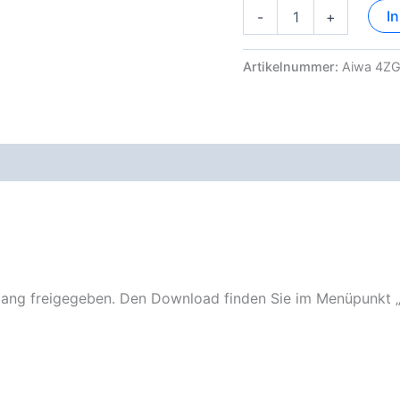
Aiwa
I
-
+
4ZG-
1
Dokumentation
Artikelnummer:
Aiwa 4ZG
Menge
ng freigegeben. Den Download finden Sie im Menüpunkt 