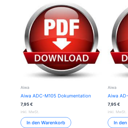
Aiwa
Aiwa
Aiwa ADC-M105 Dokumentation
Aiwa AD
7,95
€
7,95
€
inkl. MwSt.
inkl. MwSt.
In den Warenkorb
In de