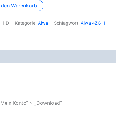
n den Warenkorb
-1 D
Kategorie:
Aiwa
Schlagwort:
Aiwa 4ZG-1
„Mein Konto“ > „Download“