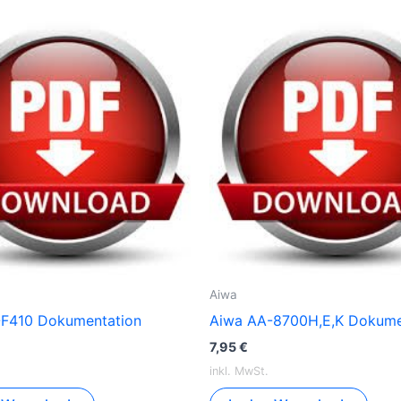
Aiwa
F410 Dokumentation
Aiwa AA-8700H,E,K Dokume
7,95
€
inkl. MwSt.