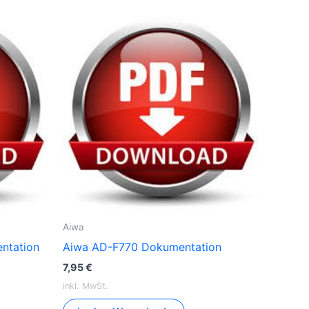
Aiwa
ntation
Aiwa AD-F770 Dokumentation
7,95
€
inkl. MwSt.