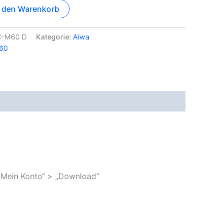
n den Warenkorb
C-M60 D
Kategorie:
Aiwa
60
„Mein Konto“ > „Download“