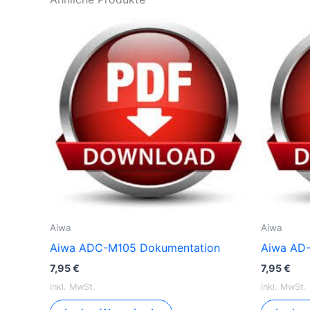
Aiwa
Aiwa
Aiwa ADC-M105 Dokumentation
Aiwa AD-
7,95
€
7,95
€
inkl. MwSt.
inkl. MwSt.