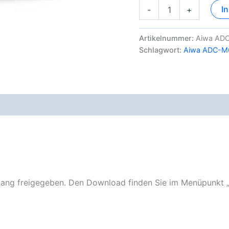
Aiwa
I
-
+
ADC-
M60
Dokumentation
Artikelnummer:
Aiwa AD
Menge
Schlagwort:
Aiwa ADC-M
ng freigegeben. Den Download finden Sie im Menüpunkt 