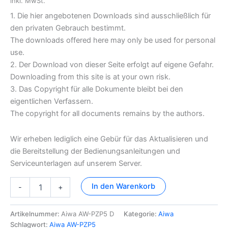
inkl. MwSt.
1. Die hier angebotenen Downloads sind ausschließlich für
den privaten Gebrauch bestimmt.
The downloads offered here may only be used for personal
use.
2. Der Download von dieser Seite erfolgt auf eigene Gefahr.
Downloading from this site is at your own risk.
3. Das Copyright für alle Dokumente bleibt bei den
eigentlichen Verfassern.
The copyright for all documents remains by the authors.
Wir erheben lediglich eine Gebür für das Aktualisieren und
die Bereitstellung der Bedienungsanleitungen und
Serviceunterlagen auf unserem Server.
Aiwa
In den Warenkorb
-
+
AW-
PZP5
Dokumentation
Artikelnummer:
Aiwa AW-PZP5 D
Kategorie:
Aiwa
Menge
Schlagwort:
Aiwa AW-PZP5