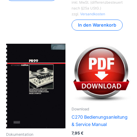
inkl. MwSt. (differenzbesteuert
nach §25a UStG.)
zzgl.
Versandkosten
In den Warenkorb
Download
C270 Bedienungsanleitung
& Service Manual
7,95
€
Dokumentation