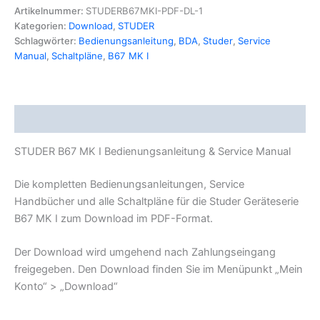
Bedienungsanleitung
Artikelnummer:
STUDERB67MKI-PDF-DL-1
&
Kategorien:
Download
,
STUDER
Service
Schlagwörter:
Bedienungsanleitung
,
BDA
,
Studer
,
Service
manual
Manual
,
Schaltpläne
,
B67 MK I
Menge
Beschreibung
STUDER B67 MK I Bedienungsanleitung & Service Manual
Die kompletten Bedienungsanleitungen, Service
Handbücher und alle Schaltpläne für die Studer Geräteserie
B67 MK I zum Download im PDF-Format.
Der Download wird umgehend nach Zahlungseingang
freigegeben. Den Download finden Sie im Menüpunkt „Mein
Konto“ > „Download“