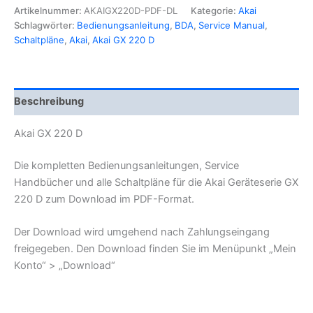
Bedienungsanleitung
Artikelnummer:
AKAIGX220D-PDF-DL
Kategorie:
Akai
&
Schlagwörter:
Bedienungsanleitung
,
BDA
,
Service Manual
,
Service
Schaltpläne
,
Akai
,
Akai GX 220 D
Manual
Menge
Beschreibung
Akai GX 220 D
Die kompletten Bedienungsanleitungen, Service
Handbücher und alle Schaltpläne für die Akai Geräteserie GX
220 D zum Download im PDF-Format.
Der Download wird umgehend nach Zahlungseingang
freigegeben. Den Download finden Sie im Menüpunkt „Mein
Konto“ > „Download“