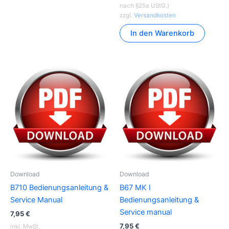
nach §25a UStG.)
zzgl.
Versandkosten
In den Warenkorb
Download
Download
B710 Bedienungsanleitung &
B67 MK I
Service Manual
Bedienungsanleitung &
Service manual
7,95
€
7,95
€
inkl. MwSt.