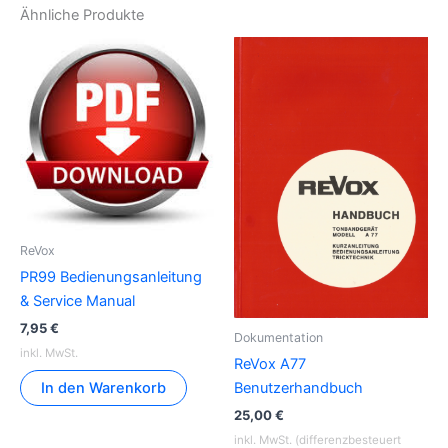
Ähnliche Produkte
ReVox
PR99 Bedienungsanleitung
& Service Manual
7,95
€
Dokumentation
inkl. MwSt.
ReVox A77
In den Warenkorb
Benutzerhandbuch
25,00
€
inkl. MwSt. (differenzbesteuert