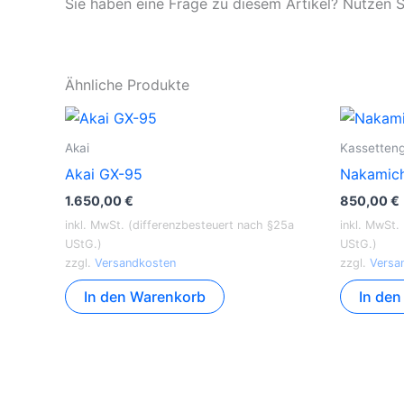
Sie haben eine Frage zu diesem Artikel? Nutzen S
Ähnliche Produkte
Akai
Kassetten
Akai GX-95
Nakamich
1.650,00
€
850,00
€
inkl. MwSt. (differenzbesteuert nach §25a
inkl. MwSt.
UStG.)
UStG.)
zzgl.
Versandkosten
zzgl.
Versa
In den Warenkorb
In de