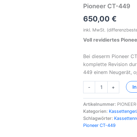
Pioneer CT-449
650,00
€
inkl. MwSt. (differenzbes
Voll revidiertes Pion
Bei dieserm Pioneer C
komplette Revision dur
449 einem Neugerät, o
Pioneer
I
-
+
CT-
449
Menge
Artikelnummer:
PIONEER
Kategorien:
Kassettenger
Schlagwörter:
Kassettenr
Pioneer CT-449