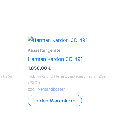
Kassettengeräte
Harman Kardon CD 491
1.850,00
€
ch §25a
inkl. MwSt. (differenzbesteuert nach §25a
UStG.)
zzgl.
Versandkosten
In den Warenkorb