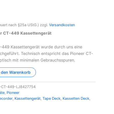
teuert nach §25a UStG.)
zzgl.
Versandkosten
eer CT-449 Kassettengerät
T-449 Kassettengerät wurde durch uns eine
chgeführt. Technisch entspricht das Pioneer CT-
ptisch mit minimalen Gebrauchsspuren.
n den Warenkorb
-CT-449-LJ8427754
äte
,
Pioneer
ecorder
,
Kassettengerät
,
Tape Deck
,
Kassetten Deck
,