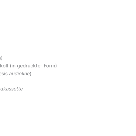
m)
oll (in gedruckter Form)
esis
audioline
)
ndkassette