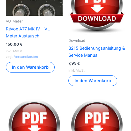
VU-Meter
ReVox A77 MK IV – VU-
Meter Austausch
Download
150,00
€
B215 Bedienungsanleitung &
inkl. MwSt.
Service Manual
zzgl.
Versandkosten
7,95
€
In den Warenkorb
inkl. MwSt.
In den Warenkorb