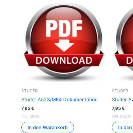
STUDER
STUDER
Studer A523/MK4 Dokumentation
Studer A
7,95
€
7,95
€
inkl. MwSt.
inkl. MwSt.
In den Warenkorb
In de