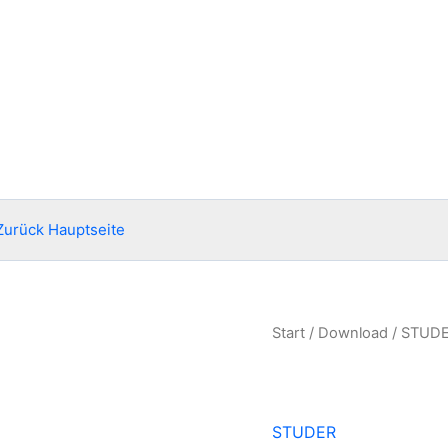
Zurück Hauptseite
Start
/
Download
/
STUD
STUDER