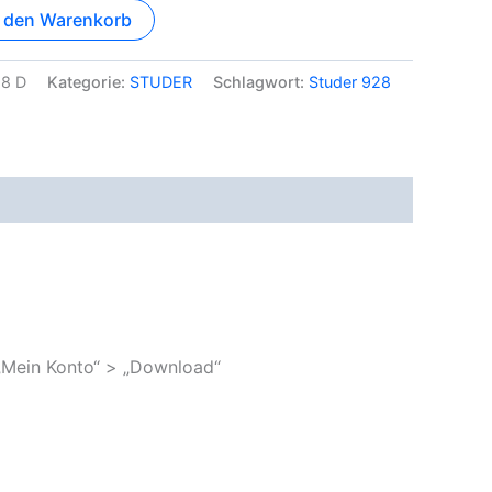
n den Warenkorb
28 D
Kategorie:
STUDER
Schlagwort:
Studer 928
„Mein Konto“ > „Download“