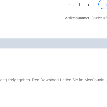
Studer
I
-
+
928
Dokumentation
Menge
Artikelnummer:
Studer 9
ng freigegeben. Den Download finden Sie im Menüpunkt 