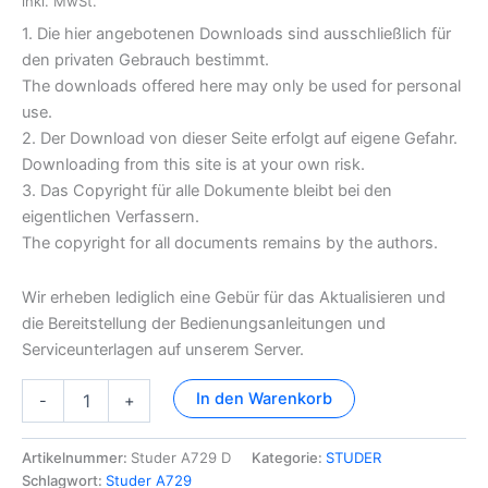
inkl. MwSt.
1. Die hier angebotenen Downloads sind ausschließlich für
den privaten Gebrauch bestimmt.
The downloads offered here may only be used for personal
use.
2. Der Download von dieser Seite erfolgt auf eigene Gefahr.
Downloading from this site is at your own risk.
3. Das Copyright für alle Dokumente bleibt bei den
eigentlichen Verfassern.
The copyright for all documents remains by the authors.
Wir erheben lediglich eine Gebür für das Aktualisieren und
die Bereitstellung der Bedienungsanleitungen und
Serviceunterlagen auf unserem Server.
Studer
In den Warenkorb
-
+
A729
Dokumentation
Menge
Artikelnummer:
Studer A729 D
Kategorie:
STUDER
Schlagwort:
Studer A729