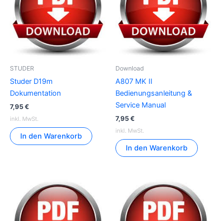
STUDER
Download
Studer D19m
A807 MK II
Dokumentation
Bedienungsanleitung &
Service Manual
7,95
€
7,95
€
inkl. MwSt.
inkl. MwSt.
In den Warenkorb
In den Warenkorb