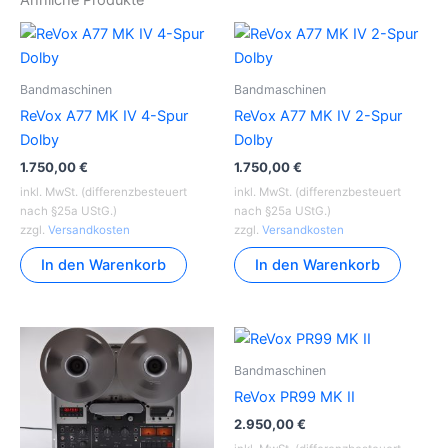
Bandmaschinen
Bandmaschinen
ReVox A77 MK IV 4-Spur
ReVox A77 MK IV 2-Spur
Dolby
Dolby
1.750,00
€
1.750,00
€
inkl. MwSt. (differenzbesteuert
inkl. MwSt. (differenzbesteuert
nach §25a UStG.)
nach §25a UStG.)
zzgl.
Versandkosten
zzgl.
Versandkosten
In den Warenkorb
In den Warenkorb
Bandmaschinen
ReVox PR99 MK II
2.950,00
€