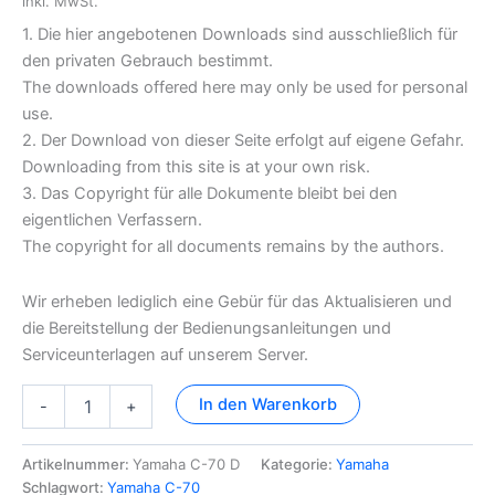
inkl. MwSt.
1. Die hier angebotenen Downloads sind ausschließlich für
den privaten Gebrauch bestimmt.
The downloads offered here may only be used for personal
use.
2. Der Download von dieser Seite erfolgt auf eigene Gefahr.
Downloading from this site is at your own risk.
3. Das Copyright für alle Dokumente bleibt bei den
eigentlichen Verfassern.
The copyright for all documents remains by the authors.
Wir erheben lediglich eine Gebür für das Aktualisieren und
die Bereitstellung der Bedienungsanleitungen und
Serviceunterlagen auf unserem Server.
Yamaha
In den Warenkorb
-
+
C-
70
Dokumentation
Artikelnummer:
Yamaha C-70 D
Kategorie:
Yamaha
Menge
Schlagwort:
Yamaha C-70