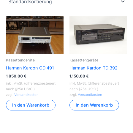
Kassettengeräte
Kassettengeräte
Harman Kardon CD 491
Harman Kardon TD 392
1.850,00
€
1.150,00
€
inkl. MwSt. (differenzbesteuert
inkl. MwSt. (differenzbesteuert
nach §25a UStG.)
nach §25a UStG.)
zzgl.
Versandkosten
zzgl.
Versandkosten
In den Warenkorb
In den Warenkorb