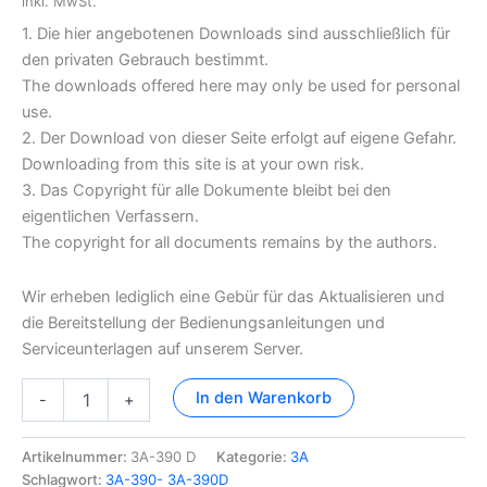
inkl. MwSt.
1. Die hier angebotenen Downloads sind ausschließlich für
den privaten Gebrauch bestimmt.
The downloads offered here may only be used for personal
use.
2. Der Download von dieser Seite erfolgt auf eigene Gefahr.
Downloading from this site is at your own risk.
3. Das Copyright für alle Dokumente bleibt bei den
eigentlichen Verfassern.
The copyright for all documents remains by the authors.
Wir erheben lediglich eine Gebür für das Aktualisieren und
die Bereitstellung der Bedienungsanleitungen und
Serviceunterlagen auf unserem Server.
3A-
In den Warenkorb
-
+
390D
Dokumentation
Menge
Artikelnummer:
3A-390 D
Kategorie:
3A
Schlagwort:
3A-390- 3A-390D