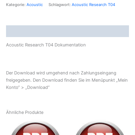
Menge
Kategorie:
Acoustic
Schlagwort:
Acoustic Research T04
Beschreibung
Acoustic Research T04 Dokumentation
Der Download wird umgehend nach Zahlungseingang
freigegeben. Den Download finden Sie im Menüpunkt „Mein
Konto“ > „Download“
Ähnliche Produkte