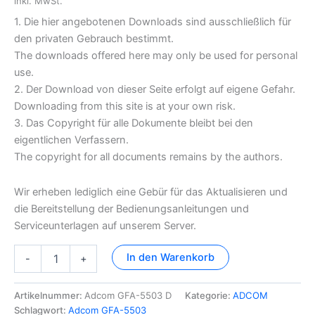
inkl. MwSt.
1. Die hier angebotenen Downloads sind ausschließlich für
den privaten Gebrauch bestimmt.
The downloads offered here may only be used for personal
use.
2. Der Download von dieser Seite erfolgt auf eigene Gefahr.
Downloading from this site is at your own risk.
3. Das Copyright für alle Dokumente bleibt bei den
eigentlichen Verfassern.
The copyright for all documents remains by the authors.
Wir erheben lediglich eine Gebür für das Aktualisieren und
die Bereitstellung der Bedienungsanleitungen und
Serviceunterlagen auf unserem Server.
Adcom
In den Warenkorb
-
+
GFA-
5503
Dokumentation
Artikelnummer:
Adcom GFA-5503 D
Kategorie:
ADCOM
Menge
Schlagwort:
Adcom GFA-5503