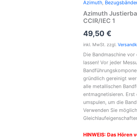
Azimuth
,
Bezugsbände
Azimuth Justierba
CCIR/IEC 1
49,50
€
inkl. MwSt.
zzgl.
Versandk
Die Bandmaschine vor 
lassen! Vor jeder Mess
Bandführungskomponent
gründlich gereinigt we
alle metallischen Ban
entmagnetisieren. Ers
umspulen, um die Bandw
Verwenden Sie möglich
Gleichlaufeigenschaften
HINWEIS: Das Hören v