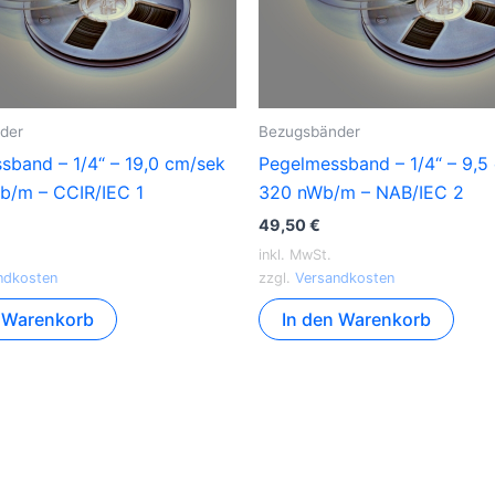
der
Bezugsbänder
sband – 1/4“ – 19,0 cm/sek
Pegelmessband – 1/4“ – 9,5
b/m – CCIR/IEC 1
320 nWb/m – NAB/IEC 2
49,50
€
inkl. MwSt.
ndkosten
zzgl.
Versandkosten
n Warenkorb
In den Warenkorb