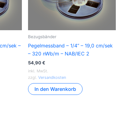
Bezugsbänder
 cm/sek –
Pegelmessband – 1/4“ – 19,0 cm/sek
– 320 nWb/m – NAB/IEC 2
54,90
€
inkl. MwSt.
zzgl.
Versandkosten
In den Warenkorb