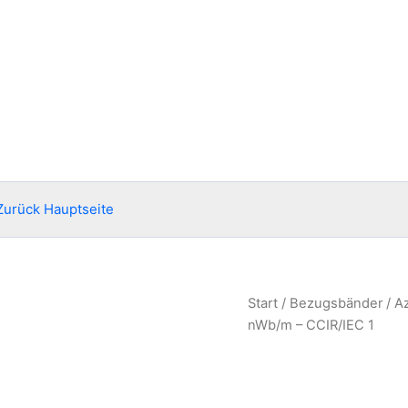
Zurück Hauptseite
Start
/
Bezugsbänder
/
A
nWb/m – CCIR/IEC 1