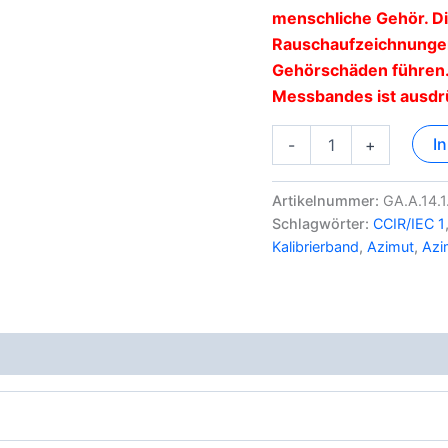
menschliche Gehör. D
Rauschaufzeichnungen
Gehörschäden führen. 
Messbandes ist ausdr
Azimuth
I
-
+
Justierband
-
1/4“
Artikelnummer:
GA.A.14.
-
Schlagwörter:
CCIR/IEC 1
9,5
Kalibrierband
,
Azimut
,
Azi
cm/sek
-
320
nWb/m
-
CCIR/IEC
1
Menge