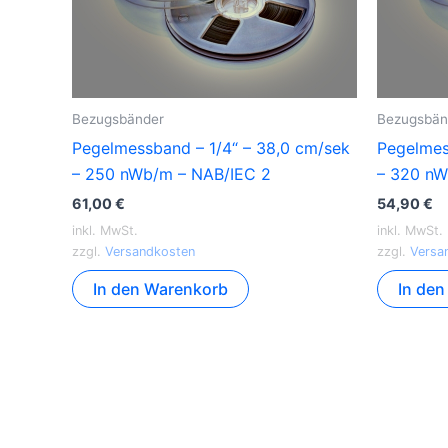
Bezugsbänder
Bezugsbän
Pegelmessband – 1/4“ – 38,0 cm/sek
Pegelmes
– 250 nWb/m – NAB/IEC 2
– 320 nW
61,00
€
54,90
€
inkl. MwSt.
inkl. MwSt.
zzgl.
Versandkosten
zzgl.
Versa
In den Warenkorb
In de