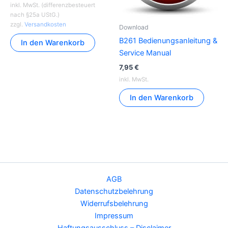
inkl. MwSt. (differenzbesteuert
nach §25a UStG.)
zzgl.
Versandkosten
Download
B261 Bedienungsanleitung &
In den Warenkorb
Service Manual
7,95
€
inkl. MwSt.
In den Warenkorb
AGB
Datenschutzbelehrung
Widerrufsbelehrung
Impressum