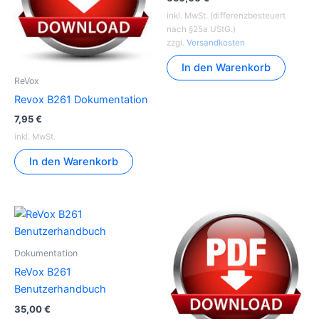
inkl. MwSt. (differenzbesteuert
nach §25a UStG.)
zzgl.
Versandkosten
In den Warenkorb
ReVox
Revox B261 Dokumentation
7,95
€
inkl. MwSt.
In den Warenkorb
Dokumentation
ReVox B261
Benutzerhandbuch
35,00
€