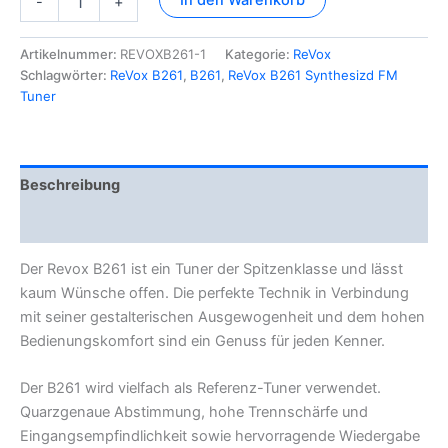
-
+
B261
Synthesizer
FM
Artikelnummer:
REVOXB261-1
Kategorie:
ReVox
Tuner
Schlagwörter:
ReVox B261
,
B261
,
ReVox B261 Synthesizd FM
Menge
Tuner
Beschreibung
Zusätzliche Information
Der Revox B261 ist ein Tuner der Spitzenklasse und lässt
kaum Wünsche offen. Die perfekte Technik in Verbindung
mit seiner gestalterischen Ausgewogenheit und dem hohen
Bedienungskomfort sind ein Genuss für jeden Kenner.
Der B261 wird vielfach als Referenz-Tuner verwendet.
Quarzgenaue Abstimmung, hohe Trennschärfe und
Eingangsempfindlichkeit sowie hervorragende Wiedergabe