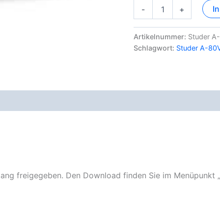
Studer
I
-
+
A-
80VU
MKII-
Artikelnummer:
Studer A
IV
Schlagwort:
Studer A-80
Dokumentation
Menge
ng freigegeben. Den Download finden Sie im Menüpunkt 