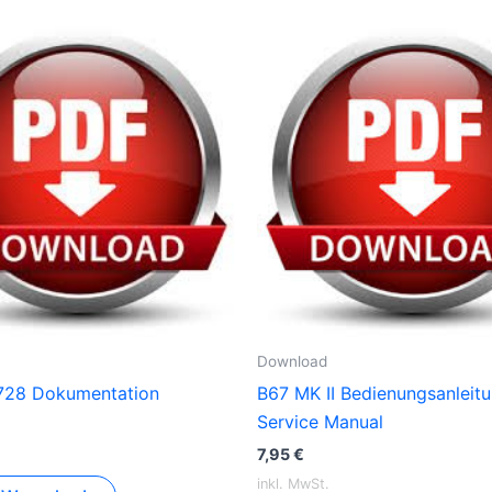
Download
728 Dokumentation
B67 MK II Bedienungsanleit
Service Manual
7,95
€
inkl. MwSt.