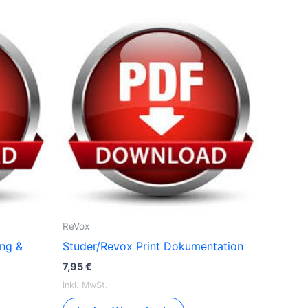
ReVox
ung &
Studer/Revox Print Dokumentation
7,95
€
inkl. MwSt.