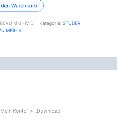
n den Warenkorb
-80VU MKII-IV D
Kategorie:
STUDER
VU MKII-IV
„Mein Konto“ > „Download“