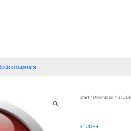
Zurück Hauptseite
Start
/
Download
/
STUD
STUDER