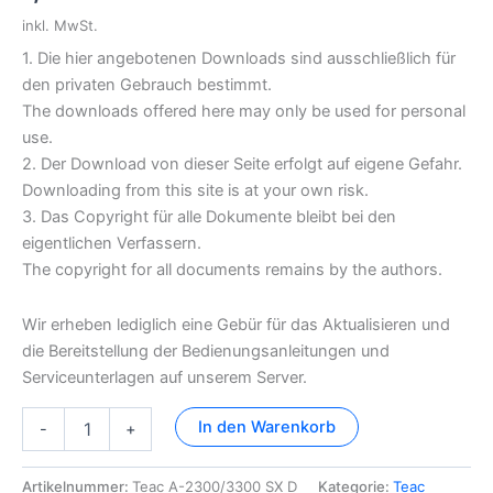
inkl. MwSt.
1. Die hier angebotenen Downloads sind ausschließlich für
den privaten Gebrauch bestimmt.
The downloads offered here may only be used for personal
use.
2. Der Download von dieser Seite erfolgt auf eigene Gefahr.
Downloading from this site is at your own risk.
3. Das Copyright für alle Dokumente bleibt bei den
eigentlichen Verfassern.
The copyright for all documents remains by the authors.
Wir erheben lediglich eine Gebür für das Aktualisieren und
die Bereitstellung der Bedienungsanleitungen und
Serviceunterlagen auf unserem Server.
Teac
In den Warenkorb
-
+
A-
2300/3300
SX
Artikelnummer:
Teac A-2300/3300 SX D
Kategorie:
Teac