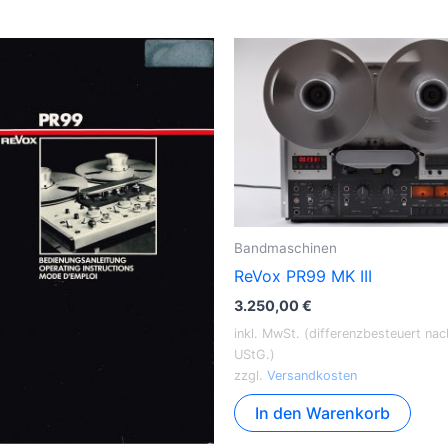
Bandmaschinen
ReVox PR99 MK III
3.250,00
€
inkl. MwSt. (differenzbesteuert na
UStG.)
zzgl.
Versandkosten
In den Warenkorb