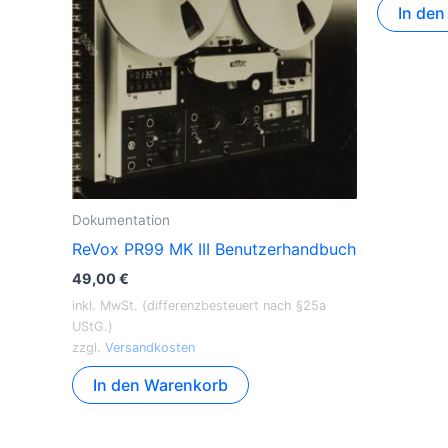
In de
Dokumentation
ReVox PR99 MK III Benutzerhandbuch
49,00
€
inkl. MwSt. (differenzbesteuert nach §25a
UStG.)
zzgl.
Versandkosten
In den Warenkorb