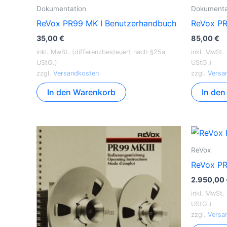
Dokumentation
Dokumenta
ReVox PR99 MK I Benutzerhandbuch
ReVox PR
35,00
€
85,00
€
inkl. MwSt. (differenzbesteuert nach §25a
inkl. MwSt.
UStG.)
UStG.)
zzgl.
Versandkosten
zzgl.
Versa
In den Warenkorb
In de
ReVox
ReVox PR9
2.950,00
inkl. MwSt.
UStG.)
zzgl.
Versa