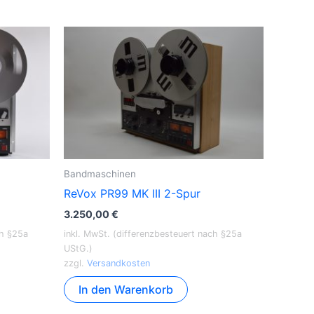
Bandmaschinen
ReVox PR99 MK III 2-Spur
3.250,00
€
ch §25a
inkl. MwSt. (differenzbesteuert nach §25a
UStG.)
zzgl.
Versandkosten
In den Warenkorb