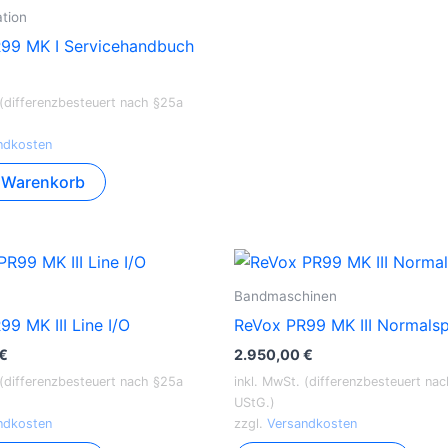
tion
99 MK I Servicehandbuch
 (differenzbesteuert nach §25a
ndkosten
n Warenkorb
Bandmaschinen
9 MK III Line I/O
ReVox PR99 MK III Normals
€
2.950,00
€
 (differenzbesteuert nach §25a
inkl. MwSt. (differenzbesteuert na
UStG.)
ndkosten
zzgl.
Versandkosten